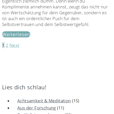
Eigentlich ziemlich dumm. Denn wenn du
Komplimente annehmen kannst, zeugt das nicht nur
von Wertschätzung für dein Gegenüber, sondern es
ist auch ein ordentlicher Push für dein
Selbstvertrauen und dein Selbstwertgefühl.
Weiterlesen
1
2
Next
Seitennummerierung
der
Beiträge
Lies dich schlau!
Achtsamkeit & Meditation
(15)
Aus der Forschung
(11)