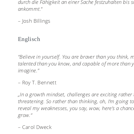
durch die Fähigkeit an einer Sache festzuhalten bis s
ankommt.
“
– Josh Billings
Englisch
“Believe in yourself. You are braver than you think, 
talented than you know, and capable of more than 
imagine.”
– Roy T. Bennett
„In a growth mindset, challenges are exciting rather
threatening. So rather than thinking, oh, I’m going t
reveal my weaknesses, you say, wow, here’s a chanc
grow.“
– Carol Dweck