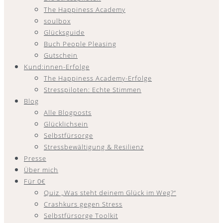
The Happiness Academy
soulbox
Glücksguide
Buch People Pleasing
Gutschein
Kund:innen-Erfolge
The Happiness Academy-Erfolge
Stresspiloten: Echte Stimmen
Blog
Alle Blogposts
Glücklichsein
Selbstfürsorge
Stressbewältigung & Resilienz
Presse
Über mich
Für 0€
Quiz „Was steht deinem Glück im Weg?“
Crashkurs gegen Stress
Selbstfürsorge Toolkit