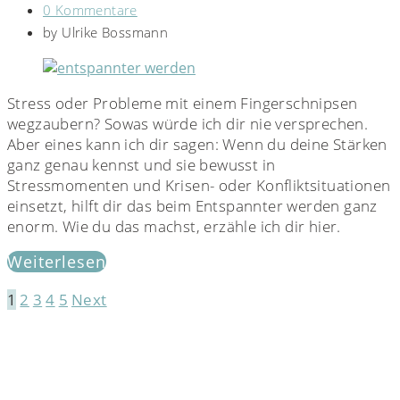
0 Kommentare
by
Ulrike Bossmann
Stress oder Probleme mit einem Fingerschnipsen
wegzaubern? Sowas würde ich dir nie versprechen.
Aber eines kann ich dir sagen: Wenn du deine Stärken
ganz genau kennst und sie bewusst in
Stressmomenten und Krisen- oder Konfliktsituationen
einsetzt, hilft dir das beim Entspannter werden ganz
enorm. Wie du das machst, erzähle ich dir hier.
Weiterlesen
1
2
3
4
5
Next
Seitennummerierung
der
Beiträge