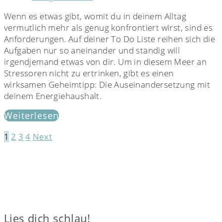
Wenn es etwas gibt, womit du in deinem Alltag
vermutlich mehr als genug konfrontiert wirst, sind es
Anforderungen. Auf deiner To Do Liste reihen sich die
Aufgaben nur so aneinander und ständig will
irgendjemand etwas von dir. Um in diesem Meer an
Stressoren nicht zu ertrinken, gibt es einen
wirksamen Geheimtipp: Die Auseinandersetzung mit
deinem Energiehaushalt.
Weiterlesen
1
2
3
4
Next
Seitennummerierung
der
Beiträge
Lies dich schlau!