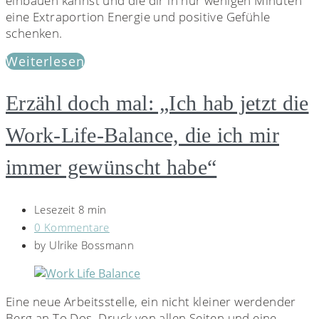
einbauen kannst und die dir in nur wenigen Minuten
eine Extraportion Energie und positive Gefühle
schenken.
Weiterlesen
Erzähl doch mal: „Ich hab jetzt die
Work-Life-Balance, die ich mir
immer gewünscht habe“
Lesezeit 8 min
0 Kommentare
by
Ulrike Bossmann
Eine neue Arbeitsstelle, ein nicht kleiner werdender
Berg an To Dos, Druck von allen Seiten und eine