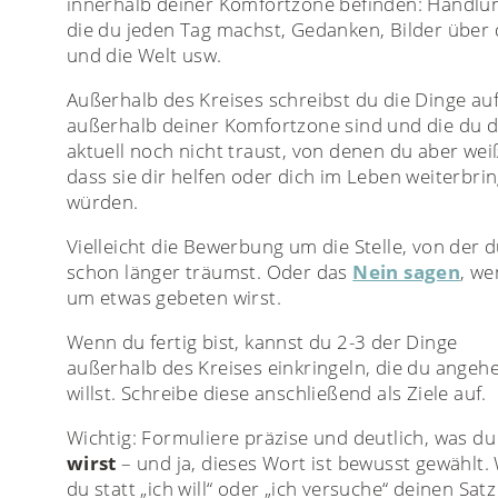
innerhalb deiner Komfortzone befinden: Handlu
die du jeden Tag machst, Gedanken, Bilder über 
und die Welt usw.
Außerhalb des Kreises schreibst du die Dinge auf
außerhalb deiner Komfortzone sind und die du d
aktuell noch nicht traust, von denen du aber wei
dass sie dir helfen oder dich im Leben weiterbri
würden.
Vielleicht die Bewerbung um die Stelle, von der 
schon länger träumst. Oder das
Nein sagen
, w
um etwas gebeten wirst.
Wenn du fertig bist, kannst du 2-3 der Dinge
außerhalb des Kreises einkringeln, die du angeh
willst. Schreibe diese anschließend als Ziele auf.
Wichtig: Formuliere präzise und deutlich, was du
wirst
– und ja, dieses Wort ist bewusst gewählt
du statt „ich will“ oder „ich versuche“ deinen Satz