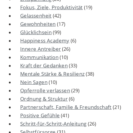
Fokus, Ziele, Produktivität
(19)
Gelassenheit
(42)
Gewohnheiten
(17)
Glücklichsein
(99)
Happiness Academy
(6)
Innere Antreiber
(26)
Kommunikation
(10)
Kraft der Gedanken
(33)
Mentale Stärke & Resilienz
(38)
Nein Sagen
(10)
Opferrolle verlassen
(29)
Ordnung & Struktur
(6)
Partnerschaft, Familie & Freundschaft
(21)
Positive Gefühle
(41)
Schritt-für-Schritt-Anleitung
(26)
Selbstfürsorge
(31)