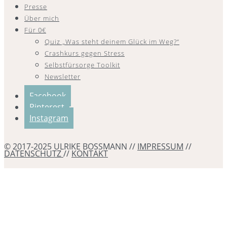
Presse
Über mich
Für 0€
Quiz „Was steht deinem Glück im Weg?“
Crashkurs gegen Stress
Selbstfürsorge Toolkit
Newsletter
Facebook
Pinterest
Instagram
© 2017-2025 ULRIKE BOSSMANN //
IMPRESSUM
//
DATENSCHUTZ
//
KONTAKT