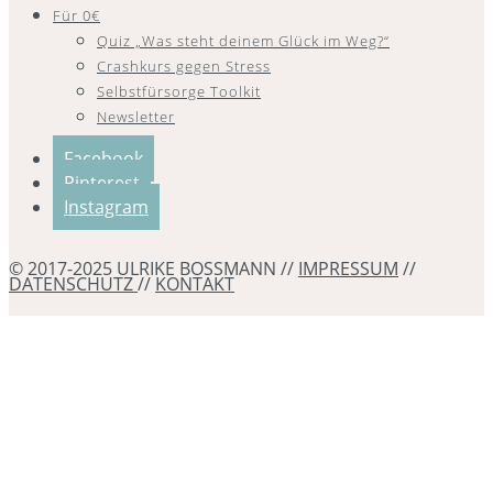
Für 0€
Quiz „Was steht deinem Glück im Weg?“
Crashkurs gegen Stress
Selbstfürsorge Toolkit
Newsletter
Facebook
Pinterest
Instagram
© 2017-2025 ULRIKE BOSSMANN //
IMPRESSUM
//
DATENSCHUTZ
//
KONTAKT