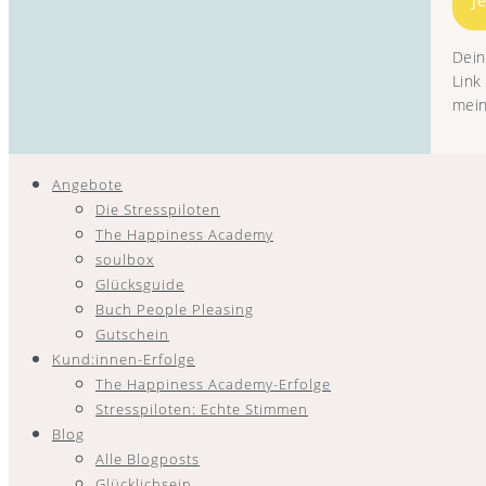
J
Dein
Link
mein
Angebote
Die Stresspiloten
The Happiness Academy
soulbox
Glücksguide
Buch People Pleasing
Gutschein
Kund:innen-Erfolge
The Happiness Academy-Erfolge
Stresspiloten: Echte Stimmen
Blog
Alle Blogposts
Glücklichsein