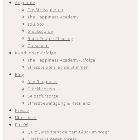
Angebote
Die Stresspiloten
The Happiness Academy
soulbox
Glücksguide
Buch People Pleasing
Gutschein
Kund:innen-Erfolge
The Happiness Academy-Erfolge
Stresspiloten: Echte Stimmen
Blog
Alle Blogposts
Glücklichsein
Selbstfürsorge
Stressbewältigung & Resilienz
Presse
Über mich
Für 0€
Quiz „Was steht deinem Glück im Weg?“
Crashkurs gegen Stress