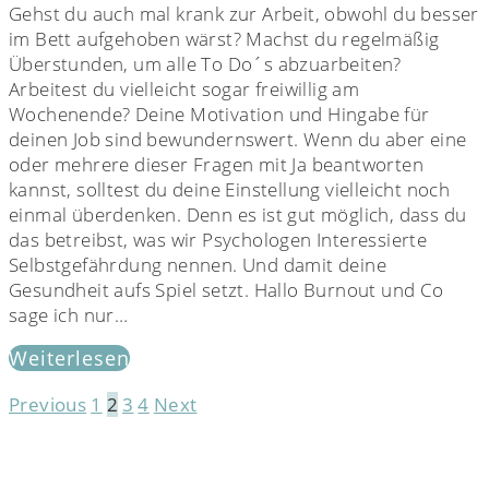
Gehst du auch mal krank zur Arbeit, obwohl du besser
im Bett aufgehoben wärst? Machst du regelmäßig
Überstunden, um alle To Do´s abzuarbeiten?
Arbeitest du vielleicht sogar freiwillig am
Wochenende? Deine Motivation und Hingabe für
deinen Job sind bewundernswert. Wenn du aber eine
oder mehrere dieser Fragen mit Ja beantworten
kannst, solltest du deine Einstellung vielleicht noch
einmal überdenken. Denn es ist gut möglich, dass du
das betreibst, was wir Psychologen Interessierte
Selbstgefährdung nennen. Und damit deine
Gesundheit aufs Spiel setzt. Hallo Burnout und Co
sage ich nur…
Weiterlesen
Previous
1
2
3
4
Next
Seitennummerierung
der