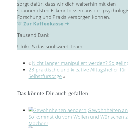
sorgt dafür, dass wir dich weiterhin mit den
spannendsten Erkenntnissen aus der psycholog
Forschung und Praxis versorgen können.
💛
Zur Kaffeekasse ➜
Tausend Dank!
Ulrike & das soulsweet-Team
«
Nicht länger manipuliert werden? So geling
23 praktische und kreative Alltagshelfer fü
Selbstfürsorge
»
Das könnte Dir auch gefallen
Gewohnheiten än
So kommst du vom Wollen und Wünschen 
Machen!