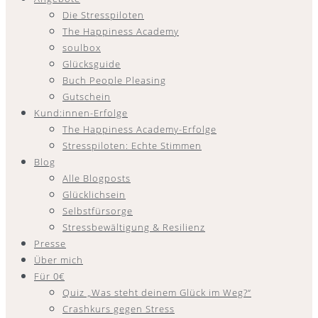
Die Stresspiloten
The Happiness Academy
soulbox
Glücksguide
Buch People Pleasing
Gutschein
Kund:innen-Erfolge
The Happiness Academy-Erfolge
Stresspiloten: Echte Stimmen
Blog
Alle Blogposts
Glücklichsein
Selbstfürsorge
Stressbewältigung & Resilienz
Presse
Über mich
Für 0€
Quiz „Was steht deinem Glück im Weg?“
Crashkurs gegen Stress