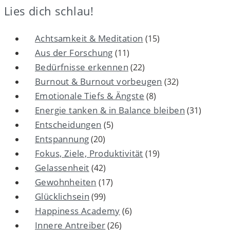
Lies dich schlau!
Achtsamkeit & Meditation
(15)
Aus der Forschung
(11)
Bedürfnisse erkennen
(22)
Burnout & Burnout vorbeugen
(32)
Emotionale Tiefs & Ängste
(8)
Energie tanken & in Balance bleiben
(31)
Entscheidungen
(5)
Entspannung
(20)
Fokus, Ziele, Produktivität
(19)
Gelassenheit
(42)
Gewohnheiten
(17)
Glücklichsein
(99)
Happiness Academy
(6)
Innere Antreiber
(26)