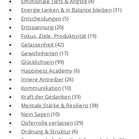
Emotionale Tiefs & Ängste
(8)
Energie tanken & in Balance bleiben
(31)
Entscheidungen
(5)
Entspannung
(20)
Fokus, Ziele, Produktivität
(19)
Gelassenheit
(42)
Gewohnheiten
(17)
Glücklichsein
(99)
Happiness Academy
(6)
Innere Antreiber
(26)
Kommunikation
(10)
Kraft der Gedanken
(33)
Mentale Stärke & Resilienz
(38)
Nein Sagen
(10)
Opferrolle verlassen
(29)
Ordnung & Struktur
(6)