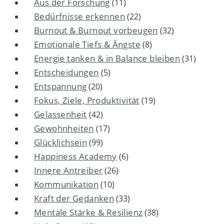
Aus der Forschung
(11)
Bedürfnisse erkennen
(22)
Burnout & Burnout vorbeugen
(32)
Emotionale Tiefs & Ängste
(8)
Energie tanken & in Balance bleiben
(31)
Entscheidungen
(5)
Entspannung
(20)
Fokus, Ziele, Produktivität
(19)
Gelassenheit
(42)
Gewohnheiten
(17)
Glücklichsein
(99)
Happiness Academy
(6)
Innere Antreiber
(26)
Kommunikation
(10)
Kraft der Gedanken
(33)
Mentale Stärke & Resilienz
(38)