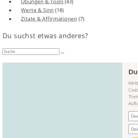
Übungen & Tools
(43)
Werte & Sinn
(18)
Zitate & Affirmationen
(7)
Du suchst etwas anderes?
Suche:
Du
Meld
Coac
Them
Aufb