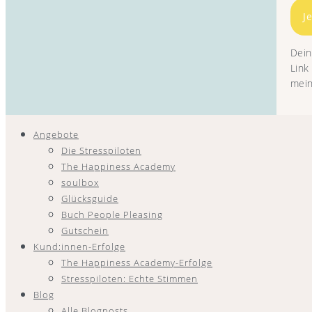
J
Dein
Link
mein
Angebote
Die Stresspiloten
The Happiness Academy
soulbox
Glücksguide
Buch People Pleasing
Gutschein
Kund:innen-Erfolge
The Happiness Academy-Erfolge
Stresspiloten: Echte Stimmen
Blog
Alle Blogposts