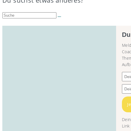
Du suchst etwas anderes?
Suche:
Du
Meld
Coac
Them
Aufb
J
Dein
Link