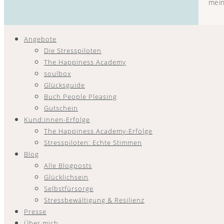
mein
Angebote
Die Stresspiloten
The Happiness Academy
soulbox
Glücksguide
Buch People Pleasing
Gutschein
Kund:innen-Erfolge
The Happiness Academy-Erfolge
Stresspiloten: Echte Stimmen
Blog
Alle Blogposts
Glücklichsein
Selbstfürsorge
Stressbewältigung & Resilienz
Presse
Über mich