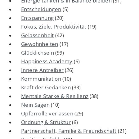
Energie tanken & in Balance bleiben
(31)
Entscheidungen
(5)
Entspannung
(20)
Fokus, Ziele, Produktivität
(19)
Gelassenheit
(42)
Gewohnheiten
(17)
Glücklichsein
(99)
Happiness Academy
(6)
Innere Antreiber
(26)
Kommunikation
(10)
Kraft der Gedanken
(33)
Mentale Stärke & Resilienz
(38)
Nein Sagen
(10)
Opferrolle verlassen
(29)
Ordnung & Struktur
(6)
Partnerschaft, Familie & Freundschaft
(21)