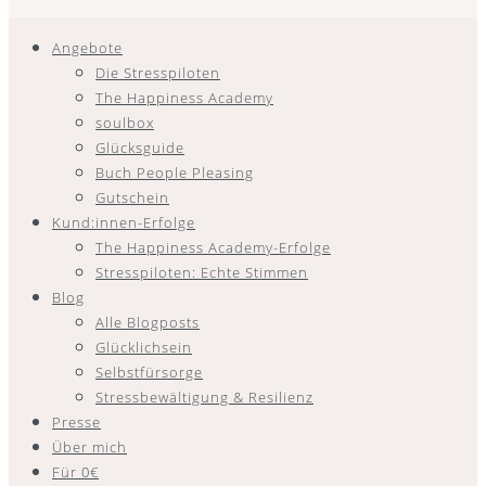
Angebote
Die Stresspiloten
The Happiness Academy
soulbox
Glücksguide
Buch People Pleasing
Gutschein
Kund:innen-Erfolge
The Happiness Academy-Erfolge
Stresspiloten: Echte Stimmen
Blog
Alle Blogposts
Glücklichsein
Selbstfürsorge
Stressbewältigung & Resilienz
Presse
Über mich
Für 0€