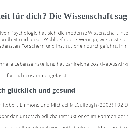
it für dich? Die Wissenschaft sag
ven Psychologie hat sich die moderne Wissenschaft int
sundheit und unser Wohlbefinden? Wenn ja, wie lässt si
iedensten Forschern und Institutionen durchgeführt. In
innere Lebenseinstellung hat zahlreiche positive Auswir
ier für dich zusammengefasst:
ch glücklich und gesund
en Robert Emmons und Michael McCullough (2003) 192 St
obanden unterschiedliche Instruktionen im Rahmen der
gruppe sollten einmal wöchentlich ein paar Minuten dar