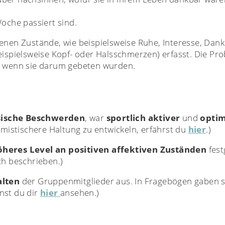
oche passiert sind.
enen Zustände, wie beispielsweise Ruhe, Interesse, Dankb
spielsweise Kopf- oder Halsschmerzen) erfasst. Die P
n, wenn sie darum gebeten wurden.
sische Beschwerden
, war
sportlich aktiver
und
optim
imistischere Haltung zu entwickeln, erfährst du
hier
.)
öheres Level an positiven affektiven Zuständen
fest
ch beschrieben.)
alten
der Gruppenmitglieder aus. In Fragebögen gaben s
nst du dir
hier
ansehen.)