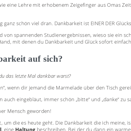
 wie eine Lehre mit erhobenem Zeigefinger aus Omas Zei
g ganz schön viel dran. Dankbarkeit ist EINER DER Glück
nd von spannenden Studienergebnissen, wieso sie ein sc
Hand, mit denen du Dankbarkeit und Glück sofort einfach
arkeit auf sich?
du das letzte Mal dankbar warst?
n“, wenn dir jemand die Marmelade über den Tisch gerei
rn auch eingebläut, immer schön „bitte“ und „danke“ zu 
icher Mensch geworden!
t, um die es heute geht. Die Dankbarkeit die ich meine, is
l
, eine
Haltung
beschreiben. Bei der du dann ein warmes