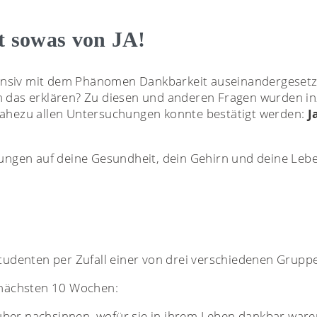
t sowas von JA!
ensiv mit dem Phänomen Dankbarkeit auseinandergesetzt
ch das erklären? Zu diesen und anderen Fragen wurden i
 nahezu allen Untersuchungen konnte bestätigt werden:
J
kungen auf deine Gesundheit, dein Gehirn und deine Leb
udenten per Zufall einer von drei verschiedenen Gruppe
 nächsten 10 Wochen:
über nachsinnen, wofür sie in ihrem Leben dankbar ware