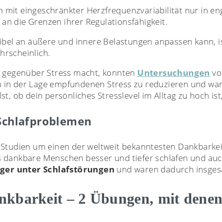
mit eingeschränkter Herzfrequenzvariabilität nur in e
h an die Grenzen ihrer Regulationsfähigkeit.
ibel an äußere und innere Belastungen anpassen kann, is
rscheinlich.
r gegenüber Stress macht, konnten
Untersuchungen
vo
 in der Lage empfundenen Stress zu reduzieren und wa
t, ob dein persönliches Stresslevel im Alltag zu hoch ist
 Schlafproblemen
 Studien um einen der weltweit bekanntesten Dankbarkei
s dankbare Menschen besser und tiefer schlafen und au
ger unter Schlafstörungen
und waren dadurch insge
ankbarkeit – 2 Übungen, mit denen