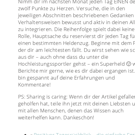
Nimm dir im nächsten Monat jeden Tag EINEN d
zwölf Punkte zu Herzen. Versuche, die in den
jeweiligen Abschnitten beschriebenen Gedanken
Verhaltensweisen bewusst und aktiv in deinen Al
zu integrieren. Die Reihenfolge spielt dabei keine
Rolle, Hauptsache du reservierst dir jeden Tag fü
einen bestimmten Heldenzug. Beginne mit dem 
der dir am leichtesten fällt. Du wirst sehen wie s
aus dir – auch ohne dass du unter die
Hochleistungssportler gehst – ein Superheld 🙂 w
Berichte mir gerne, wie es dir dabei ergangen ist.
bin gespannt auf deine Erfahrungen und
Kommentare!
PS: Sharing is caring: Wenn dir der Artikel gefall
geholfen hat, teile ihn jetzt mit deinen Liebsten 
mit allen Menschen, denen das Wissen auch
weiterhelfen kann. Dankeschön!
«
Positiver Tagesrückblick – die einfache Fo