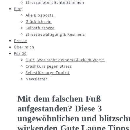
Stresspiloten: Echte Stimmen
Blog
Alle Blogposts
Glücklichsein
Selbstfürsorge
Stressbewältigung & Resilienz
Presse
Über mich
Für 0€
Quiz „Was steht deinem Glück im Weg?“
Crashkurs gegen Stress
Selbstfürsorge Toolkit
Newsletter
Mit dem falschen Fuß
aufgestanden? Diese 3
ungewöhnlichen und blitzschn
wirkenden Gute Laune Tipps